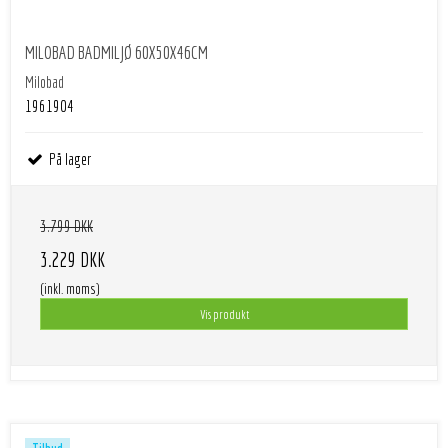
MILOBAD BADMILJØ 60X50X46CM
Milobad
1961904
På lager
3.799 DKK
3.229 DKK
(inkl. moms)
Vis produkt