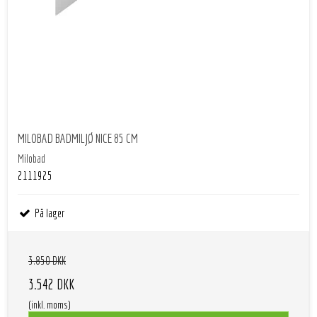
MILOBAD BADMILJØ NICE 85 CM
Milobad
2111925
På lager
3.850 DKK
3.542 DKK
(inkl. moms)