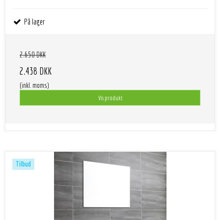
På lager
2.650 DKK
2.438 DKK
(inkl. moms)
Vis produkt
Tilbud