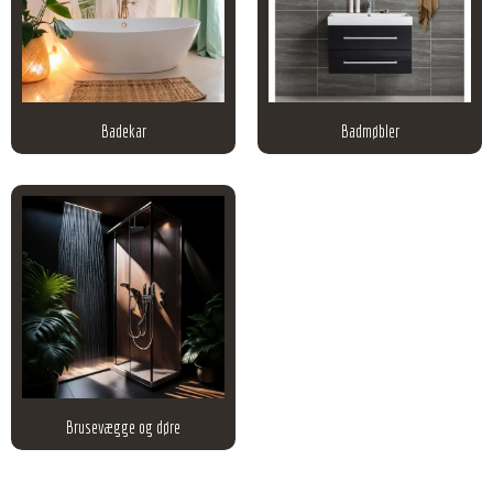
Badekar
Badmøbler
Brusevægge og døre