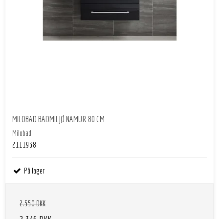
MILOBAD BADMILJØ NAMUR 80 CM
Milobad
2111938
På lager
2.550 DKK