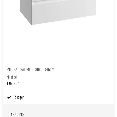
MILOBAD BADMILJØ 80X50X46CM
Milobad
1961902
På lager
4.499 DKK