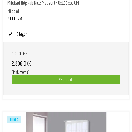
Milobad Højskab Nice Mat sort 40x155x35CM
Milobad
2111878
På lager
3.050 DKK
2.806 DKK
(inkl. moms)
Vis produkt
Tilbud