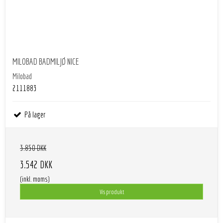
MILOBAD BADMILJØ NICE
Milobad
2111883
På lager
3.850 DKK
3.542 DKK
(inkl. moms)
Vis produkt