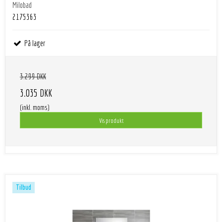
Milobad
2175363
På lager
3.299 DKK
3.035 DKK
(inkl. moms)
Vis produkt
Tilbud