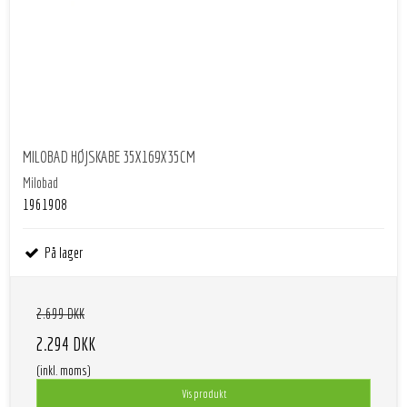
MILOBAD HØJSKABE 35X169X35CM
Milobad
1961908
På lager
2.699 DKK
2.294 DKK
(inkl. moms)
Vis produkt