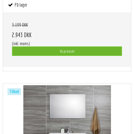
På lager
3.199 DKK
2.943 DKK
(inkl. moms)
Vis produkt
Tilbud