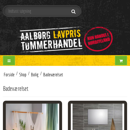
/
/
/
Forside
Shop
Bolig
Badeværelset
Badeværelset