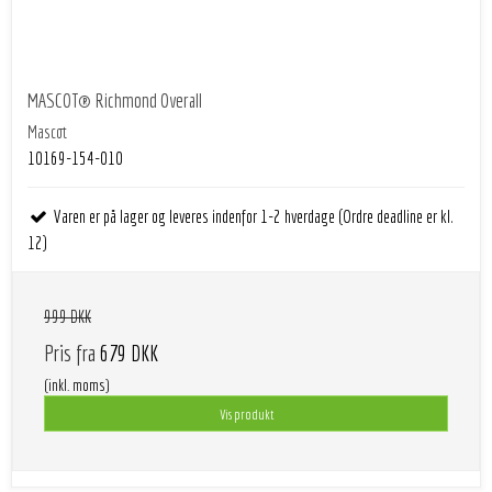
MASCOT® Richmond Overall
Mascot
10169-154-010
Varen er på lager og leveres indenfor 1-2 hverdage (Ordre deadline er kl.
12)
999 DKK
Pris fra
679 DKK
(inkl. moms)
Vis produkt