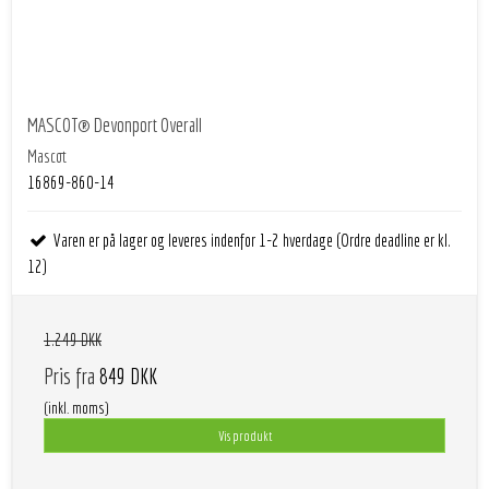
MASCOT® Devonport Overall
Mascot
16869-860-14
Varen er på lager og leveres indenfor 1-2 hverdage (Ordre deadline er kl.
12)
1.249 DKK
Pris fra
849 DKK
(inkl. moms)
Vis produkt