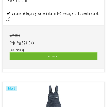
12362-630-010
Varen er på lager og leveres indenfor 1-2 hverdage (Ordre deadline er kl.
12)
874 DKK
Pris fra
594 DKK
(inkl. moms)
Vis produkt
Tilbud