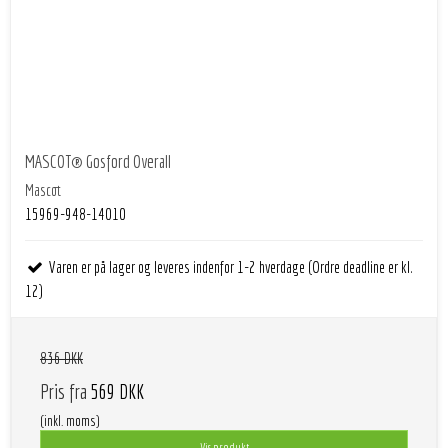
MASCOT® Gosford Overall
Mascot
15969-948-14010
Varen er på lager og leveres indenfor 1-2 hverdage (Ordre deadline er kl.
12)
836 DKK
Pris fra
569 DKK
(inkl. moms)
Vis produkt