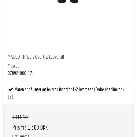
MASCOT® Wels Overtræksoverall
Mascot
07092-880-171
Varen er på lager og leveres indenfor 1-2 hverdage (Ordre deadline er kl.
12)
1.911 DKK
Pris fra
1.300 DKK
(inkl. moms)