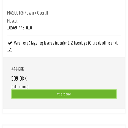
MASCOT® Newark Overall
Mascot
10569-442-010
Varen er på lager og leveres indenfor 1-2 hverdage (Ordre deadline er kl.
12)
749 DKK
509 DKK
(inkl. moms)
Vis produkt