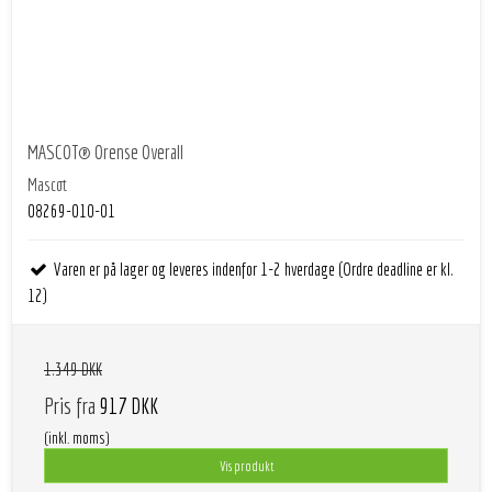
MASCOT® Orense Overall
Mascot
08269-010-01
Varen er på lager og leveres indenfor 1-2 hverdage (Ordre deadline er kl.
12)
1.349 DKK
Pris fra
917 DKK
(inkl. moms)
Vis produkt