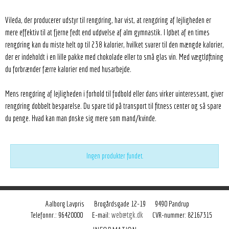
Vileda, der producerer udstyr til rengøring, har vist, at rengøring af lejligheden er
mere effektiv til at fjerne fedt end udøvelse af alm gymnastik. I løbet af en times
rengøring kan du miste helt op til 238 kalorier, hvilket svarer til den mængde kalorier,
der er indeholdt i en lille pakke med chokolade eller to små glas vin. Med vægtløftning
du forbrænder færre kalorier end med husarbejde.
Mens rengøring af lejligheden i forhold til fodbold eller dans virker uinteressant, giver
rengøring dobbelt besparelse. Du spare tid på transport til fitness center og så spare
du penge. Hvad kan man ønske sig mere som mand/kvinde.
Ingen produkter fundet.
Aalborg Lavpris
Brogårdsgade 12-19
9490 Pandrup
Telefonnr.
:
96420000
CVR-nummer
:
82167315
E-mail
:
web@tgk.dk