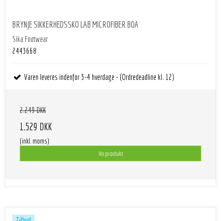
BRYNJE SIKKERHEDSSKO LAB MICROFIBER BOA
Sika Footwear
2443668
Varen leveres indenfor 3-4 hverdage - (Ordredeadline kl. 12)
2.249 DKK
1.529 DKK
(inkl. moms)
Vis produkt
Tilbud