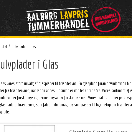
/
 stål
Gulvplader i Glas
ulvplader i Glas
 ses vores store udvalg af glasplader til brændeovne. En glasplade foran brændeovnen hindr
der fra brændeovnen, når lågen åbnes. Desuden er den let at rengøre. Vores sortiment af gl
ndeovne er forskellige og dermed også har forskellige mål. Vores mål og former på glasplad
glasplade til brændeovn, som falder i din smag, og som passer til lige netop din brændeovn.
vplade.