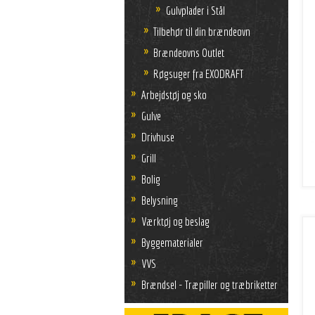
Gulvplader i Stål
Tilbehør til din brændeovn
Brændeovns Outlet
Røgsuger fra EXODRAFT
Arbejdstøj og sko
Gulve
Drivhuse
Grill
Bolig
Belysning
Værktøj og beslag
Byggematerialer
VVS
Brændsel - Træpiller og træbriketter