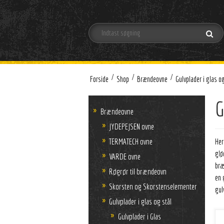
/
/
/
Forside
Shop
Brændeovne
Gulvplader i glas og
G
Brændeovne
JYDEPEJSEN ovne
TERMATECH ovne
Her
glø
VARDE ovne
bræ
Røgrør til brændeovn
en 
Skorsten og Skorstenselementer
gul
Gulvplader i glas og stål
Gulvplader i Glas