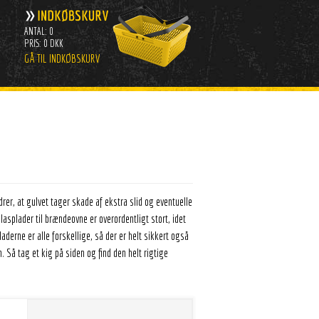
ANTAL: 0
PRIS: 0 DKK
GÅ TIL INDKØBSKURV
er, at gulvet tager skade af ekstra slid og eventuelle
asplader til brændeovne er overordentligt stort, idet
erne er alle forskellige, så der er helt sikkert også
 Så tag et kig på siden og find den helt rigtige