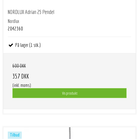
NORDLUX Adrian 25 Pendel
Nordlux
2042360
På lager (1 stk.)
600 DKK
357 DKK
(inkl. moms)
Vis produkt
Tilbud