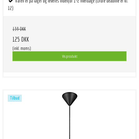
Varen er på lager og leveres indenfor 1-2 hverdage (Ordre deadline er kl.
12)
139 DKK
125 DKK
(inkl. moms)
Vis produkt
Tilbud