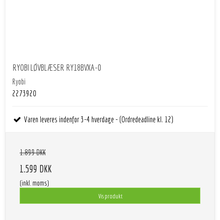
RYOBI LØVBLÆSER RY18BVXA-0
Ryobi
2273920
Varen leveres indenfor 3-4 hverdage - (Ordredeadline kl. 12)
1.899 DKK
1.599 DKK
(inkl. moms)
Vis produkt