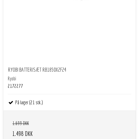
RYOBI BATTERISÆT RB1850X2F24
Ryobi
2172277
På lager (21 stk.)
1.699 DKK
1.498 DKK