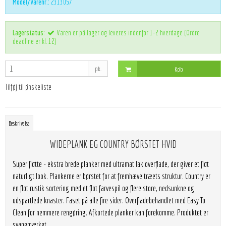
Model/Varenr.:
2313057
Lagerstatus:
Varen er på lager og leveres indenfor 1-2 hverdage (Ordre
deadline er kl. 12)
pk.
Køb
Tilføj til ønskeliste
Beskrivelse
WIDEPLANK EG COUNTRY BØRSTET HVID
Super flotte - ekstra brede planker med ultramat lak overflade, der giver et flot
naturligt look. Plankerne er børstet for at fremhæve træets struktur. Country er
en flot rustik sortering med et flot farvespil og flere store, nedsunkne og
udspartlede knaster. Faset på alle fire sider. Overfladebehandlet med Easy To
Clean for nemmere rengøring. Afkortede planker kan forekomme. Produktet er
svanemærket.