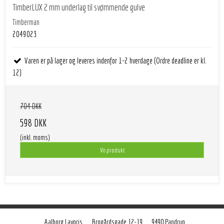
TimberLUX 2 mm underlag til svømmende gulve
Timberman
2049023
Varen er på lager og leveres indenfor 1-2 hverdage (Ordre deadline er kl.
12)
704 DKK
598 DKK
(inkl. moms)
Vis produkt
Aalborg Lavpris
Brogårdsgade 12-19
9490 Pandrup